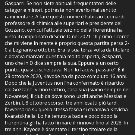
Gasparri. Se non siete abituali frequentatori delle
categorie minori, potreste non averlo mai sentito
rammentare. A fare questo nome è Fabrizio Leonardi,
professore di chimica alle superiori e presidente del
Gozzano, con cui l’attuale terzino della Fiorentina ha
vinto il campionato di Serie D nel 2021. “Il primo ricordo
che mi viene in mente è proprio questa partita persa 2-
0 a Legnano a ottobre. Era la sua terza volta da titolare
e doveva marcare quest’ala molto esperta, Gasparri,
uno che in D dice sempre la sua. Eppure a un certo
punto, quasi ci scherzava. Non lo faceva passare”. È il
28 ottobre 2020, Kayode ha da poco compiuto 16 anni.
Dopo che la Juventus non l’ha confermato è ripartito
dal Gozzano, vicino Gattico, casa sua (siamo sempre nel
Novarese), il club da dove sono usciti anche Messias e
Zerbin. L’8 ottobre scorso, tre anni esatti più tardi,
l’avversario su quella stessa fascia si chiamava Khvicha
Kvaratskhelia. Lo ha tenuto a bada e poco dopo la
Fiorentina gli ha fatto firmare il rinnovo fino al 2028. In
tre anni Kayode è diventato il terzino titolare della