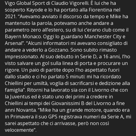
Vigo Global Sport di Claudio Vigorelli. È lui che ha
scoperto Kayode e lo ha portato alla Fiorentina nel
2021. “Avevamo avviato il discorso da tempo e Mike ha
mantenuto la parola, potevamo anche andare a
parametro zero all’estero, su di lui c’erano club come il
Bayern Monaco. Oggi lo guardano Manchester City e
Arsenal”. “Alcuni informatori mi avevano consigliato di
andare a vederlo a Gozzano. Sono subito rimasto
impressionato. Al suo debutto in Serie D, a 16 anni, l’ho
visto salvare un gol sulla linea di porta e procurare un
rigore. Un paio di partite dopo l’ho aspettato fuori
dallo stadio e ci ho parlato 5 minuti: mi ha ricordato
Chiellini per umiltà, voglia di sacrificarsi e dedizione alla
famiglia”. Ritorni ha lavorato sia con il Livorno che con
la Juventus ed è stato uno dei primi a credere in
Chiellini ai tempi dei Giovanissimi B del Livorno a fine
anni Novanta. “Mike ha un grande motore, quando era
in Primavera il suo GPS registrava numeri da Serie A, mi
sarei aspettato che ci arrivasse, però non così
velocemente”.