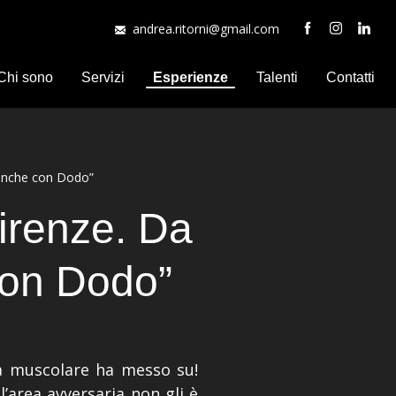
andrea.ritorni@gmail.com
Chi sono
Servizi
Esperienze
Talenti
Contatti
 anche con Dodo”
irenze. Da
con Dodo”
a muscolare ha messo su!
’area avversaria non gli è