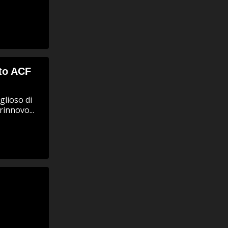
to ACF
glioso di
rinnovo...