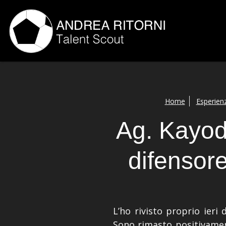
Home
Esperien
Ag. Kayod
difensor
L’ho rivisto proprio ier
Sono rimasto positivament