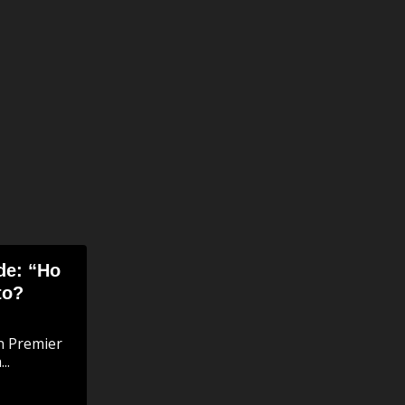
de: “Ho
to?
in Premier
..