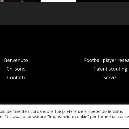
Benvenuto
Football player rese
Chi sono
Talent scouting
Contatti
Servizi
 più pertinente ricordando le tue preferenze e ripetendo le visite.
ie. Tuttavia, puoi visitare "Impostazioni cookie" per fornire un cons