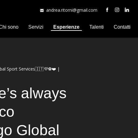
andrea.ritorni@gmail.com
Chi sono
Servizi
Esperienze
Talenti
Contatti
bal Sport Services🇮🇹💜⚽️❤️ |
e’s always
co
go Global