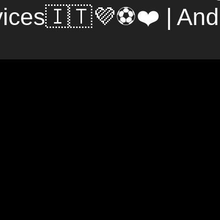
ices🇮🇹💜⚽️❤️ | And