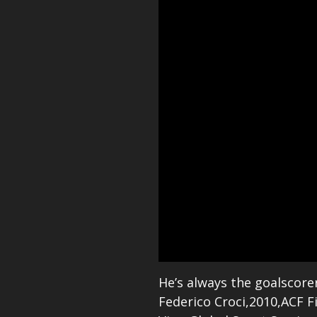
He’s always the goalscor
Federico Croci,2010,ACF F