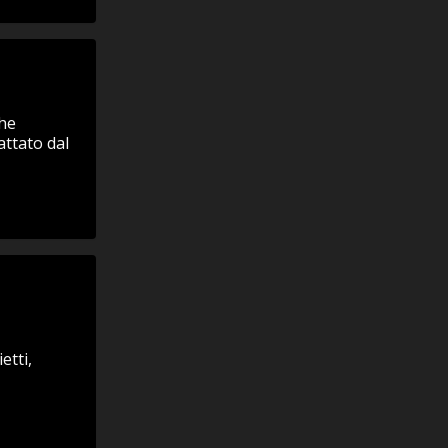
0
he
attato dal
etti,