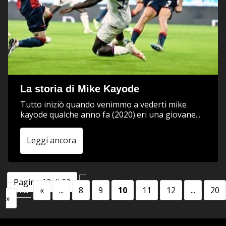
La storia di Mike Kayode
Tutto iniziò quando venimmo a vederti mike
kayode qualche anno fa (2020).eri una giovane...
Leggi ancora
Pagina 10 di 20
«
Prima
«
...
8
9
10
11
12
...
20
»