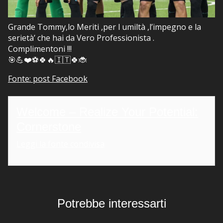
Grande Tommy,lo Meriti ,per l umiltà ,l’impegno e la
serietà’ che hai da Vero Professionista .
Complimentoni !!!
🎯💪❤️⚽️🍀🔥🇮🇹🍀🐞
Fonte: post Facebook
Welcome – Realize Your Potential:
Cornerstone
Leggi la fonte condivisa
Potrebbe interessarti