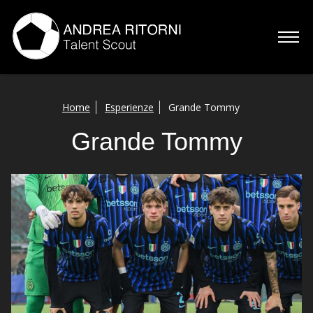
Home
Home
Esperienze
Grande Tommy
Chi sono
Grande Tommy
Servizi
Esperienze
Talenti
Contatti